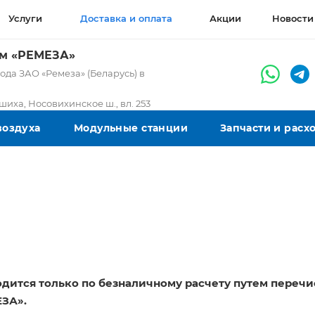
Услуги
Доставка и оплата
Акции
Новости
ом «РЕМЕЗА»
да ЗАО «Ремеза» (Беларусь) в
ашиха, Носовихинское ш., вл. 253
воздуха
Модульные станции
Запчасти и рас
одится только по безналичному расчету путем переч
ЗА».