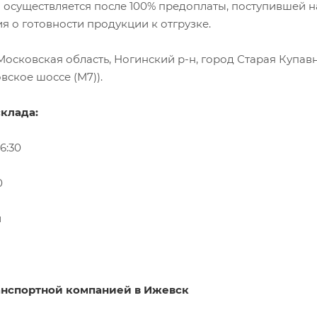
а осуществляется после 100% предоплаты, поступившей 
 о готовности продукции к отгрузке.
осковская область, Ногинский р-н, город Старая Купавна,
вское шоссе (М7)).
клада:
16:30
30
й
анспортной компанией в Ижевск