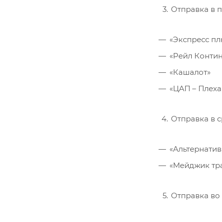
Отправка в п
«Экспресс пл
«Рейл Контин
«Кашалот»
«ЦАП – Плеха
Отправка в с
«Альтернатив
«Мейджик тр
Отправка во 