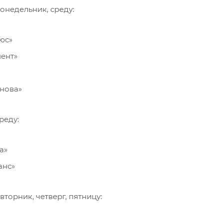
онедельник, среду:
юс»
ент»
нова»
реду:
а»
анс»
вторник, четверг, пятницу: