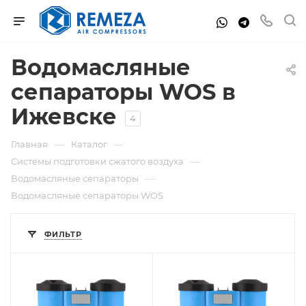
Водомасляные
сепараторы WOS в
Ижевске
4
—
—
Главная
Каталог
—
Системы подготовки сжатого воздуха
—
Водомасляные сепараторы
Водомасляные сепараторы WOS
ФИЛЬТР