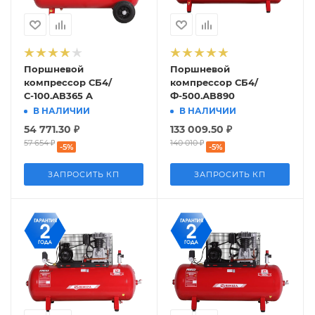
Поршневой
Поршневой
компрессор СБ4/
компрессор СБ4/
С-100.АВ365 A
Ф-500.АВ890
В НАЛИЧИИ
В НАЛИЧИИ
54 771.30
₽
133 009.50
₽
57 654
₽
140 010
₽
-
5
%
-
5
%
ЗАПРОСИТЬ КП
ЗАПРОСИТЬ КП