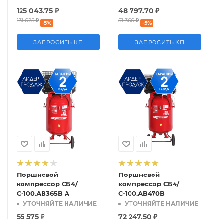
125 043.75
₽
48 797.70
₽
131 625
₽
51 366
₽
-
5
%
-
5
%
ЗАПРОСИТЬ КП
ЗАПРОСИТЬ КП
Поршневой
Поршневой
компрессор СБ4/
компрессор СБ4/
С-100.АВ365В A
С-100.АВ470В
УТОЧНЯЙТЕ НАЛИЧИЕ
УТОЧНЯЙТЕ НАЛИЧИЕ
55 575
₽
72 247.50
₽