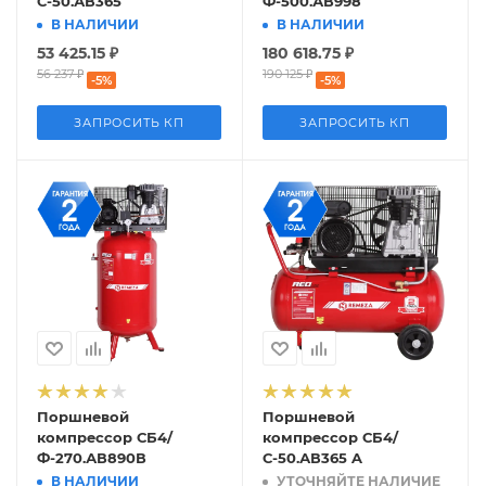
С-50.АВ365
Ф-500.АВ998
В НАЛИЧИИ
В НАЛИЧИИ
53 425.15
₽
180 618.75
₽
56 237
₽
190 125
₽
-
5
%
-
5
%
ЗАПРОСИТЬ КП
ЗАПРОСИТЬ КП
Поршневой
Поршневой
компрессор СБ4/
компрессор СБ4/
Ф-270.АВ890В
С-50.АВ365 A
В НАЛИЧИИ
УТОЧНЯЙТЕ НАЛИЧИЕ