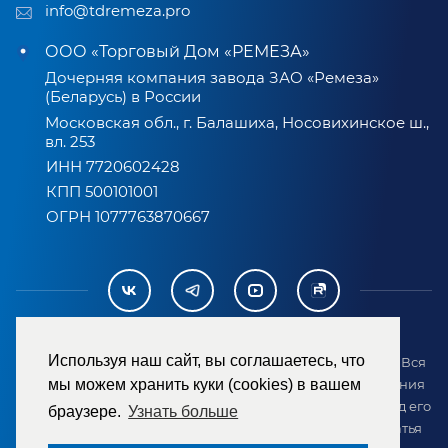
info@tdremeza.pro
ООО «Торговый Дом «РЕМЕЗА»
Дочерняя компания завода ЗАО «Ремеза»
(Беларусь) в России
Московская обл., г. Балашиха, Носовихинское ш.,
вл. 253
ИНН 7720602428
КПП 500101001
ОГРН 1077763870667
Используя наш сайт, вы соглашаетесь, что
2007-2026 © ООО «ТД «РЕМЕЗА». Все права защищены. Вся
информация на сайте размещена в целях предоставления
мы можем хранить куки (cookies) в вашем
возможности покупателю ознакомиться с товаром перед его
браузере.
Узнать больше
приобретением и не является публичной офертой (статья