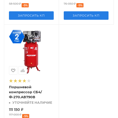
58 500
₽
76 050
₽
-
5
%
-
5
%
ЗАПРОСИТЬ КП
ЗАПРОСИТЬ КП
Поршневой
компрессор СБ4/
Ф-270.АВ790В
УТОЧНЯЙТЕ НАЛИЧИЕ
111 150
₽
117 000
₽
-
5
%