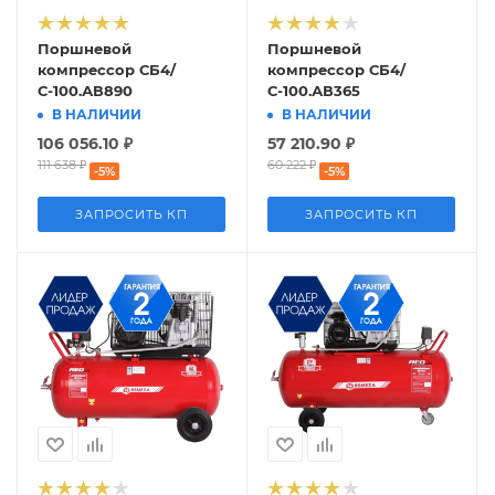
Поршневой
Поршневой
компрессор СБ4/
компрессор СБ4/
С-100.АВ890
С-100.АВ365
В НАЛИЧИИ
В НАЛИЧИИ
106 056.10
₽
57 210.90
₽
111 638
₽
60 222
₽
-
5
%
-
5
%
ЗАПРОСИТЬ КП
ЗАПРОСИТЬ КП