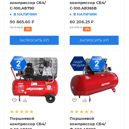
компрессор СБ4/
компрессор СБ4/
С-100.АВ790
С-100.АВ365В
В НАЛИЧИИ
В НАЛИЧИИ
90 865.60
₽
60 206.25
₽
95 648
₽
63 375
₽
-
5
%
-
5
%
ЗАПРОСИТЬ КП
ЗАПРОСИТЬ КП
Поршневой
Поршневой
компрессор СБ4/
компрессор СБ4/