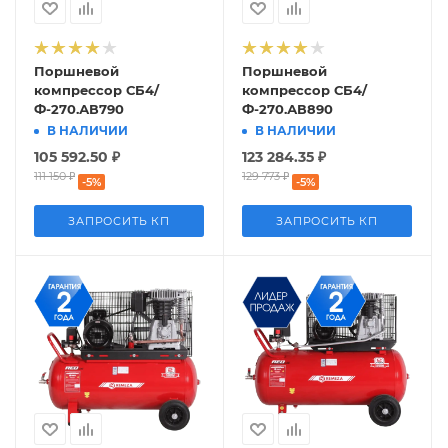
Поршневой
Поршневой
компрессор СБ4/
компрессор СБ4/
Ф-270.АВ790
Ф-270.АВ890
В НАЛИЧИИ
В НАЛИЧИИ
105 592.50
₽
123 284.35
₽
111 150
₽
129 773
₽
-
5
%
-
5
%
ЗАПРОСИТЬ КП
ЗАПРОСИТЬ КП