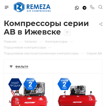
Компрессоры серии
AB в Ижевске
17
—
—
—
Главная
Каталог
Компрессоры
—
Поршневые компрессоры
—
Поршневые маслозаполненные компрессоры
Серия AB
ФИЛЬТР