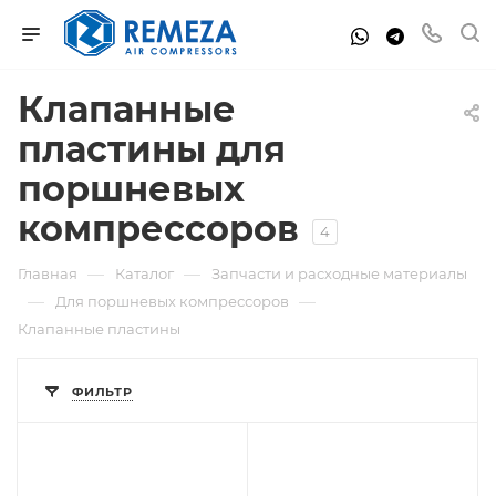
Клапанные
пластины для
поршневых
компрессоров
4
—
—
Главная
Каталог
Запчасти и расходные материалы
—
—
Для поршневых компрессоров
Клапанные пластины
ФИЛЬТР