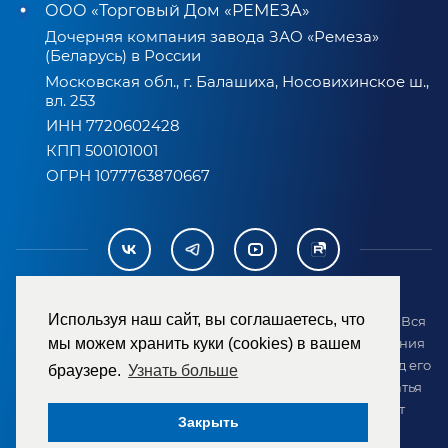
ООО «Торговый Дом «РЕМЕЗА»
Дочерняя компания завода ЗАО «Ремеза»
(Беларусь) в России
Московская обл., г. Балашиха, Носовихинское ш.,
вл. 253
ИНН 7720602428
КПП 500101001
ОГРН 1077763870667
Используя наш сайт, вы соглашаетесь, что
2007-2026 © ООО «ТД «РЕМЕЗА». Все права защищены. Вся
информация на сайте размещена в целях предоставления
мы можем хранить куки (cookies) в вашем
возможности покупателю ознакомиться с товаром перед его
браузере.
Узнать больше
приобретением и не является публичной офертой (статья
437 ГК РФ). Внешний вид товара может отличаться от
Закрыть
представленного на сайте.