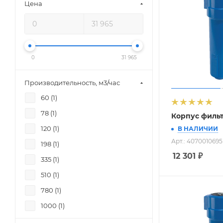
Цена
0
31 965
Производительность, м3/час
60 (
1
)
78 (
1
)
Корпус фильт
120 (
1
)
В НАЛИЧИИ
Арт.: 4070010695
198 (
1
)
12 301
₽
335 (
1
)
510 (
1
)
780 (
1
)
1000 (
1
)
1500 (
1
)