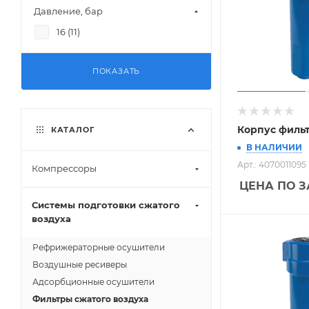
Давление, бар
1680 (
1
)
16 (
11
)
2760 (
1
)
ПОКАЗАТЬ
Корпус фильт
КАТАЛОГ
В НАЛИЧИИ
Арт.: 4070011095
Компрессоры
ЦЕНА ПО 
Системы подготовки сжатого
воздуха
Рефрижераторные осушители
Воздушные ресиверы
Адсорбционные осушители
Фильтры сжатого воздуха