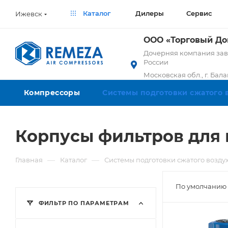
Каталог
Дилеры
Сервис
Ижевск
ООО «Торговый Д
Дочерняя компания заво
России
Московская обл., г. Бал
Компрессоры
Системы подготовки сжатого 
Корпусы фильтров для
—
—
Главная
Каталог
Системы подготовки сжатого возду
По умолчанию 
ФИЛЬТР ПО ПАРАМЕТРАМ