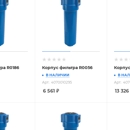
ра R0186
Корпус фильтра R0056
Корпус
В НАЛИЧИИ
В НА
Арт.: 4070010295
Арт.: 40
6 561
₽
13 326