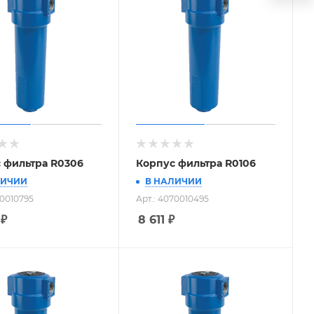
 фильтра R0306
Корпус фильтра R0106
ЛИЧИИ
В НАЛИЧИИ
70010795
Арт.: 4070010495
₽
8 611
₽