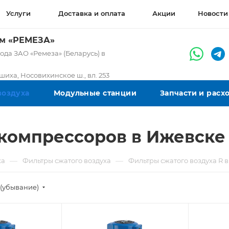
Услуги
Доставка и оплата
Акции
Новости
ом «РЕМЕЗА»
да ЗАО «Ремеза» (Беларусь) в
ашиха, Носовихинское ш., вл. 253
воздуха
Модульные станции
Запчасти и рас
 компрессоров в Ижевске
—
—
ха
Фильтры сжатого воздуха
Фильтры сжатого воздуха R 
(убывание)