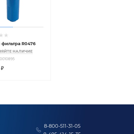
 фильтра R0476
НЯЙТЕ НАЛИЧИЕ
70010895
₽
8-800-511-31-05