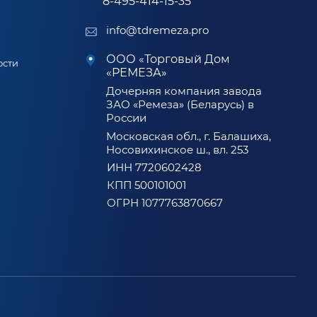
8-495-414-15-35
info@tdremeza.pro
ООО «Торговый Дом
ости
«РЕМЕЗА»
Дочерняя компания завода
ЗАО «Ремеза» (Беларусь) в
России
Московская обл., г. Балашиха,
Носовихинское ш., вл. 253
ИНН 7720602428
КПП 500101001
ОГРН 1077763870667