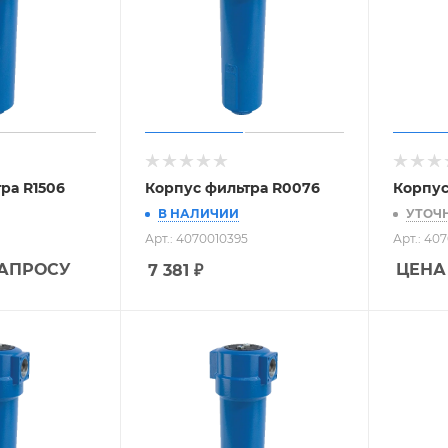
ра R1506
Корпус фильтра R0076
Корпус
В НАЛИЧИИ
УТОЧ
Арт.: 4070010395
Арт.: 40
ЗАПРОСУ
ЦЕНА
7 381
₽