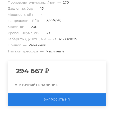
Производительность, л/мин
—
270
Давление, бар
—
15
Мощность, кВт
—
4
Напряжение, В/Гц
—
380/50/3
Масса, кг
—
200
Уровень шума, дБ
—
68
Габариты (ДхШхВ), мм
—
890х680х1025
Привод
—
Ременной
Тип компрессора
—
Масляный
294 667
₽
УТОЧНЯЙТЕ НАЛИЧИЕ
ЗАПРОСИТЬ КП