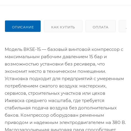
ОПИСАНИЕ
КАК КУПИТЬ
ОПЛАТА
Д
Модель ВК5Е-15 — базовый винтовой компрессор с
максимальным рабочим давлением 15 бар и
возможностью установки без ресивера, что
экономит место в техническом помещении.
Установка подходит для предприятий с умеренным
потреблением сжатого воздуха: мастерских,
сервисов, строительных участков или цехов
Ижевска среднего масштаба, где требуется
стабильная подача воздуха без дополнительных
баков. Компрессор оборудован ременным
приводом и надежным электродвигателем на 380 В.
Маслозаполненная винтовая пара способствует