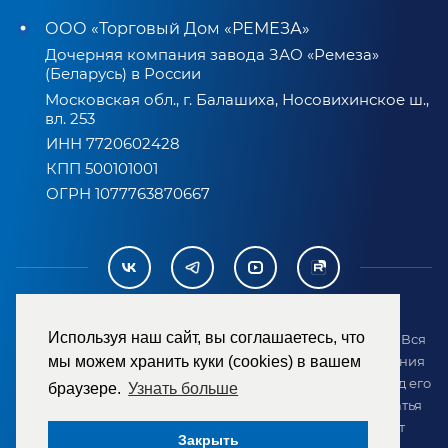
ООО «Торговый Дом «РЕМЕЗА»
Дочерняя компания завода ЗАО «Ремеза»
(Беларусь) в России
Московская обл., г. Балашиха, Носовихинское ш.,
вл. 253
ИНН 7720602428
КПП 500101001
ОГРН 1077763870667
Используя наш сайт, вы соглашаетесь, что
2007-2026 © ООО «ТД «РЕМЕЗА». Все права защищены. Вся
информация на сайте размещена в целях предоставления
мы можем хранить куки (cookies) в вашем
возможности покупателю ознакомиться с товаром перед его
браузере.
Узнать больше
приобретением и не является публичной офертой (статья
437 ГК РФ). Внешний вид товара может отличаться от
Закрыть