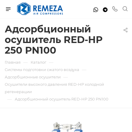
Адсорбционный
осушитель RED-HP
250 PN100
—
—
Главная
Каталог
—
Системы подготовки сжатого воздуха
—
Адсорбционные осушители
Осушители высокого давления RED-HP холодной
регенерации
—
Адсорбционный осушитель RED-HP 250 PN100