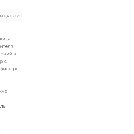
ЗАДАТЬ ВОПРОС
ЗАДАТЬ ВОПРОС
росы.
шителя
лений в
р с
 фильтре
жно
ель
,