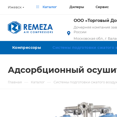
Каталог
Дилеры
Сервис
Ижевск
ООО «Торговый Д
Дочерняя компания заво
России
Московская обл., г. Бал
Компрессоры
Системы подготовки сжатого 
Адсорбционный осушит
—
—
Главная
Каталог
Системы подготовки сжатого возду