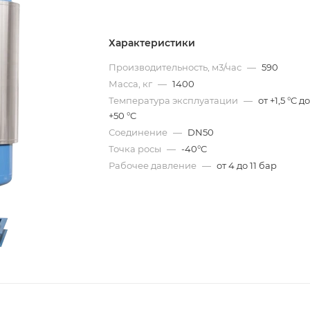
Характеристики
Производительность, м3/час
—
590
Масса, кг
—
1400
Температура эксплуатации
—
от +1,5 °C д
+50 °C
Соединение
—
DN50
Точка росы
—
-40°C
Рабочее давление
—
от 4 до 11 бар