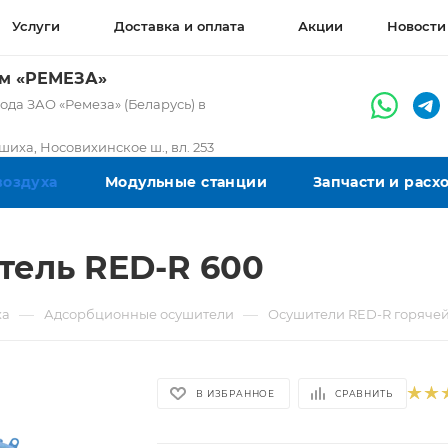
Услуги
Доставка и оплата
Акции
Новости
ом «РЕМЕЗА»
да ЗАО «Ремеза» (Беларусь) в
ашиха, Носовихинское ш., вл. 253
воздуха
Модульные станции
Запчасти и рас
ель RED-R 600
—
—
ха
Адсорбционные осушители
Осушители RED-R горяче
В ИЗБРАННОЕ
СРАВНИТЬ