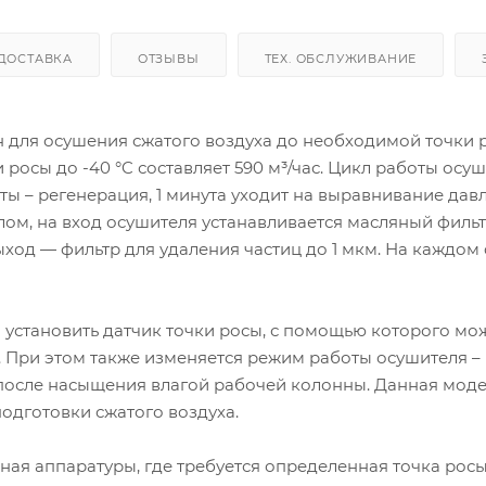
ДОСТАВКА
ОТЗЫВЫ
ТЕХ. ОБСЛУЖИВАНИЕ
для осушения сжатого воздуха до необходимой точки 
росы до -40 °C составляет 590 м³/час. Цикл работы осу
уты – регенерация, 1 минута уходит на выравнивание дав
лом, на вход осушителя устанавливается масляный фильт
выход — фильтр для удаления частиц до 1 мкм. На каждом
 установить датчик точки росы, с помощью которого мо
 При этом также изменяется режим работы осушителя –
после насыщения влагой рабочей колонны. Данная мод
одготовки сжатого воздуха.
ая аппаратуры, где требуется определенная точка росы