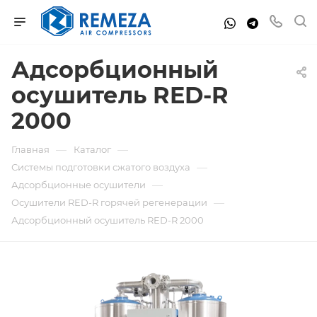
Адсорбционный
осушитель RED-R
2000
—
—
Главная
Каталог
—
Системы подготовки сжатого воздуха
—
Адсорбционные осушители
—
Осушители RED-R горячей регенерации
Адсорбционный осушитель RED-R 2000