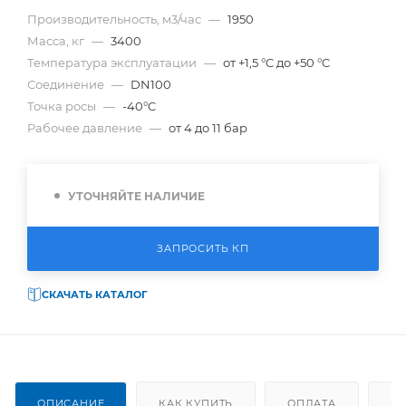
Производительность, м3/час
—
1950
Масса, кг
—
3400
Температура эксплуатации
—
от +1,5 °C до +50 °C
Соединение
—
DN100
Точка росы
—
-40°C
Рабочее давление
—
от 4 до 11 бар
УТОЧНЯЙТЕ НАЛИЧИЕ
ЗАПРОСИТЬ КП
СКАЧАТЬ КАТАЛОГ
ОПИСАНИЕ
КАК КУПИТЬ
ОПЛАТА
Д