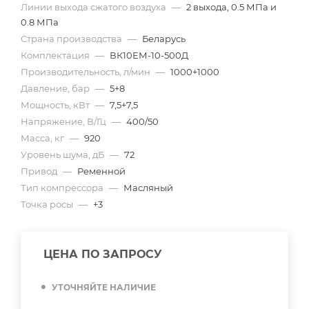
Линии выхода сжатого воздуха
—
2 выхода, 0.5 МПа и
0.8 МПа
Страна производства
—
Беларусь
Комплектация
—
ВК10ЕМ-10-500Д
Производительность, л/мин
—
1000+1000
Давление, бар
—
5+8
Мощность, кВт
—
7,5+7,5
Напряжение, В/Гц
—
400/50
Масса, кг
—
920
Уровень шума, дБ
—
72
Привод
—
Ременной
Тип компрессора
—
Масляный
Точка росы
—
+3
ЦЕНА ПО ЗАПРОСУ
УТОЧНЯЙТЕ НАЛИЧИЕ