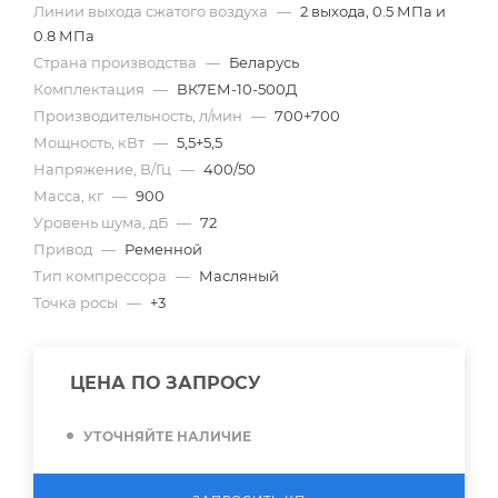
Линии выхода сжатого воздуха
—
2 выхода, 0.5 МПа и
0.8 МПа
Страна производства
—
Беларусь
Комплектация
—
ВК7ЕМ-10-500Д
Производительность, л/мин
—
700+700
Мощность, кВт
—
5,5+5,5
Напряжение, В/Гц
—
400/50
Масса, кг
—
900
Уровень шума, дБ
—
72
Привод
—
Ременной
Тип компрессора
—
Масляный
Точка росы
—
+3
ЦЕНА ПО ЗАПРОСУ
УТОЧНЯЙТЕ НАЛИЧИЕ