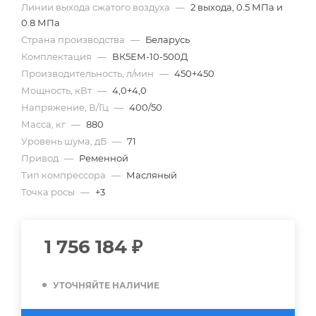
Линии выхода сжатого воздуха
—
2 выхода, 0.5 МПа и
0.8 МПа
Страна производства
—
Беларусь
Комплектация
—
ВК5ЕМ-10-500Д
Производительность, л/мин
—
450+450
Мощность, кВт
—
4,0+4,0
Напряжение, В/Гц
—
400/50
Масса, кг
—
880
Уровень шума, дБ
—
71
Привод
—
Ременной
Тип компрессора
—
Масляный
Точка росы
—
+3
1 756 184
₽
УТОЧНЯЙТЕ НАЛИЧИЕ