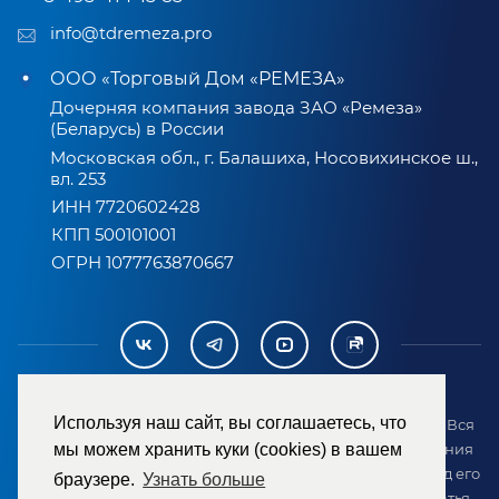
info@tdremeza.pro
ООО «Торговый Дом «РЕМЕЗА»
Дочерняя компания завода ЗАО «Ремеза»
(Беларусь) в России
Московская обл., г. Балашиха, Носовихинское ш.,
вл. 253
ИНН 7720602428
КПП 500101001
ОГРН 1077763870667
Используя наш сайт, вы соглашаетесь, что
2007-2026 © ООО «ТД «РЕМЕЗА». Все права защищены. Вся
информация на сайте размещена в целях предоставления
мы можем хранить куки (cookies) в вашем
возможности покупателю ознакомиться с товаром перед его
браузере.
Узнать больше
приобретением и не является публичной офертой (статья