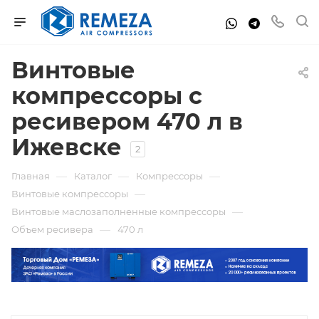
Винтовые
компрессоры с
ресивером 470 л в
Ижевске
2
—
—
—
Главная
Каталог
Компрессоры
—
Винтовые компрессоры
—
Винтовые маслозаполненные компрессоры
—
Объем ресивера
470 л