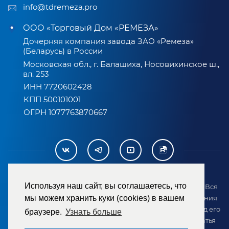
info@tdremeza.pro
ООО «Торговый Дом «РЕМЕЗА»
Дочерняя компания завода ЗАО «Ремеза»
(Беларусь) в России
Московская обл., г. Балашиха, Носовихинское ш.,
вл. 253
ИНН 7720602428
КПП 500101001
ОГРН 1077763870667
Используя наш сайт, вы соглашаетесь, что
2007-2026 © ООО «ТД «РЕМЕЗА». Все права защищены. Вся
информация на сайте размещена в целях предоставления
мы можем хранить куки (cookies) в вашем
возможности покупателю ознакомиться с товаром перед его
браузере.
Узнать больше
приобретением и не является публичной офертой (статья