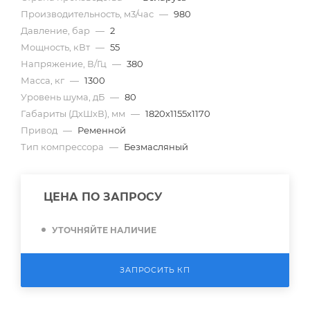
Производительность, м3/час
—
980
Давление, бар
—
2
Мощность, кВт
—
55
Напряжение, В/Гц
—
380
Масса, кг
—
1300
Уровень шума, дБ
—
80
Габариты (ДхШхВ), мм
—
1820х1155х1170
Привод
—
Ременной
Тип компрессора
—
Безмасляный
ЦЕНА ПО ЗАПРОСУ
УТОЧНЯЙТЕ НАЛИЧИЕ
ЗАПРОСИТЬ КП