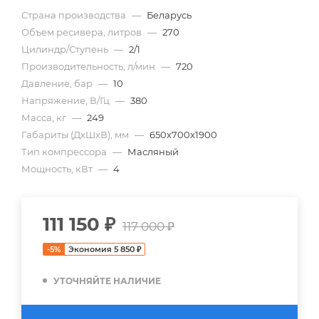
Страна производства
—
Беларусь
Объем ресивера, литров
—
270
Цилиндр/Ступень
—
2/1
Производительность, л/мин
—
720
Давление, бар
—
10
Напряжение, В/Гц
—
380
Масса, кг
—
249
Габариты (ДхШхВ), мм
—
650x700x1900
Тип компрессора
—
Масляный
Мощность, кВт
—
4
111 150
₽
117 000
₽
-
5
%
Экономия
5 850
₽
УТОЧНЯЙТЕ НАЛИЧИЕ