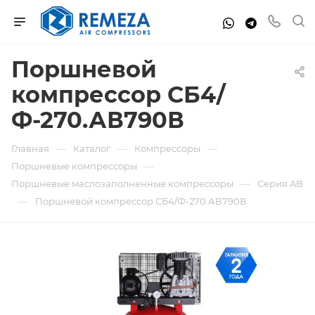
Поршневой
компрессор СБ4/
Ф-270.АВ790В
—
—
—
Главная
Каталог
Компрессоры
—
Поршневые компрессоры
—
Поршневые маслозаполненные компрессоры
Серия AB
—
Поршневой компрессор СБ4/Ф-270.АВ790В