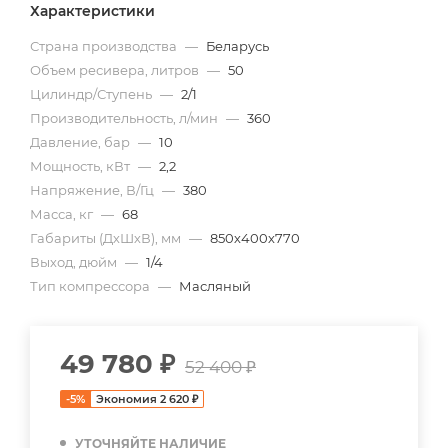
Характеристики
Страна производства
—
Беларусь
Объем ресивера, литров
—
50
Цилиндр/Ступень
—
2/1
Производительность, л/мин
—
360
Давление, бар
—
10
Мощность, кВт
—
2,2
Напряжение, В/Гц
—
380
Масса, кг
—
68
Габариты (ДхШхВ), мм
—
850х400х770
Выход, дюйм
—
1/4
Тип компрессора
—
Масляный
49 780
₽
52 400
₽
-
5
%
Экономия
2 620
₽
УТОЧНЯЙТЕ НАЛИЧИЕ