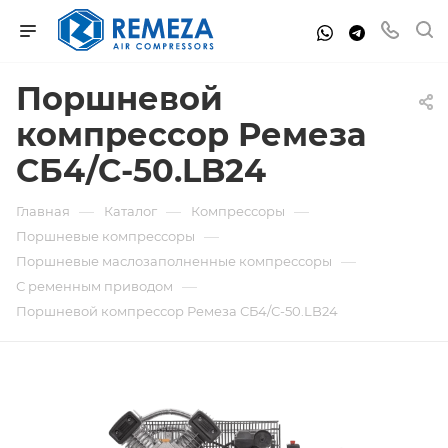
Поршневой
компрессор Ремеза
СБ4/С-50.LB24
—
—
—
Главная
Каталог
Компрессоры
—
Поршневые компрессоры
—
Поршневые маслозаполненные компрессоры
—
С ременным приводом
Поршневой компрессор Ремеза СБ4/С-50.LB24