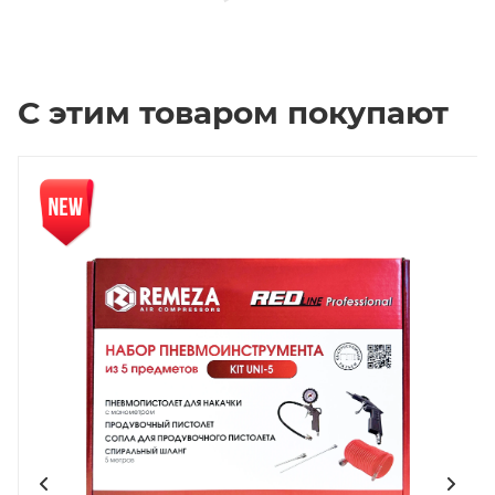
С этим товаром покупают
Новинка
Нов