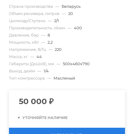
Страна производства
—
Беларусь
Объем ресивера, литров
—
20
Цилиндр/Ступень
—
2/1
Производительность, л/мин
—
400
Давление, бар
—
8
Мощность, кВт
—
2,2
Напряжение, В/Гц
—
220
Масса, кг
—
44
Габариты (ДхШхВ), мм
—
500х460х790
Выход, дюйм
—
1/4
Тип компрессора
—
Масляный
50 000
₽
УТОЧНЯЙТЕ НАЛИЧИЕ