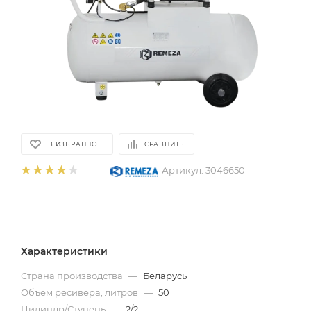
В ИЗБРАННОЕ
СРАВНИТЬ
Артикул:
3046650
Характеристики
Страна производства
—
Беларусь
Объем ресивера, литров
—
50
Цилиндр/Ступень
—
2/2