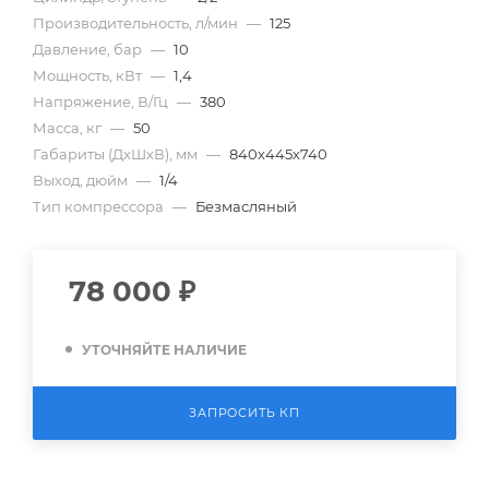
Производительность, л/мин
—
125
Давление, бар
—
10
Мощность, кВт
—
1,4
Напряжение, В/Гц
—
380
Масса, кг
—
50
Габариты (ДхШхВ), мм
—
840х445х740
Выход, дюйм
—
1/4
Тип компрессора
—
Безмасляный
78 000
₽
УТОЧНЯЙТЕ НАЛИЧИЕ
ЗАПРОСИТЬ КП