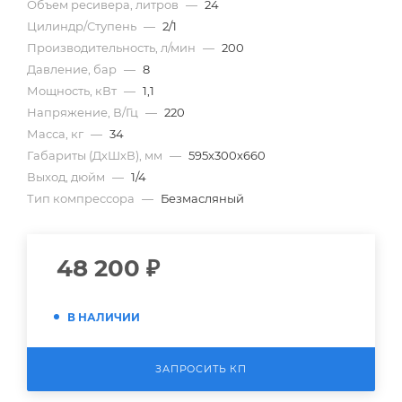
Объем ресивера, литров
—
24
Цилиндр/Ступень
—
2/1
Производительность, л/мин
—
200
Давление, бар
—
8
Мощность, кВт
—
1,1
Напряжение, В/Гц
—
220
Масса, кг
—
34
Габариты (ДхШхВ), мм
—
595х300х660
Выход, дюйм
—
1/4
Тип компрессора
—
Безмасляный
48 200
₽
В НАЛИЧИИ
ЗАПРОСИТЬ КП