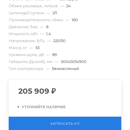
Объем ресивера, литров
—
24
Цилиндр/Ступень
—
2/1
Производительность, л/мин
—
160
Давление, бар
—
8
Мощность, кВт
—
1,4
Напряжение, В/Гц
—
220/50
Масса, кг
—
53
Уровень шума, дБ
—
89
Габариты (ДхШхВ), мм
—
500х505х900
Тип компрессора
—
Безмасляный
205 909
₽
УТОЧНЯЙТЕ НАЛИЧИЕ
ЗАПРОСИТЬ КП