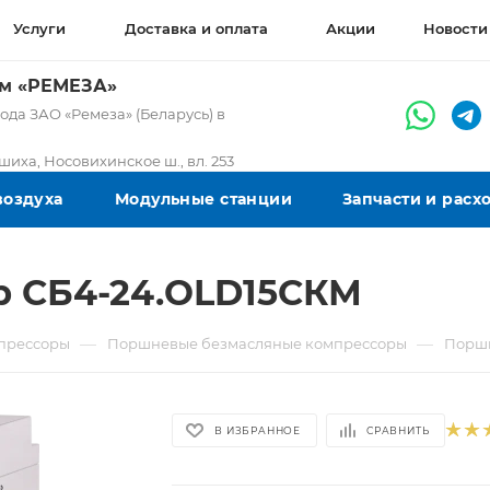
Услуги
Доставка и оплата
Акции
Новости
ом «РЕМЕЗА»
да ЗАО «Ремеза» (Беларусь) в
ашиха, Носовихинское ш., вл. 253
воздуха
Модульные станции
Запчасти и рас
 СБ4-24.OLD15СКМ
—
—
прессоры
Поршневые безмасляные компрессоры
Поршн
В ИЗБРАННОЕ
СРАВНИТЬ