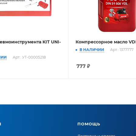
евмоинструмента KIT UNI-
Компрессорное масло VDL
В НАЛИЧИИ
Арт.: 1377777
ЧИИ
Арт.: УТ-00005218
777
₽
Я
ПОМОЩЬ