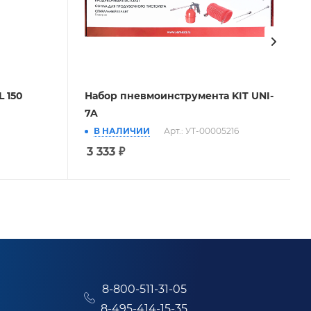
 150
Набор пневмоинструмента KIT UNI-
7A
В НАЛИЧИИ
Арт.: УТ-00005216
3 333
₽
8-800-511-31-05
8-495-414-15-35