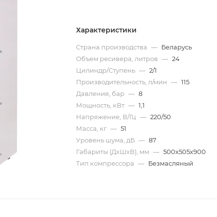
Характеристики
Страна производства
—
Беларусь
Объем ресивера, литров
—
24
Цилиндр/Ступень
—
2/1
Производительность, л/мин
—
115
Давление, бар
—
8
Мощность, кВт
—
1,1
Напряжение, В/Гц
—
220/50
Масса, кг
—
51
Уровень шума, дБ
—
87
Габариты (ДхШхВ), мм
—
500х505х900
Тип компрессора
—
Безмасляный