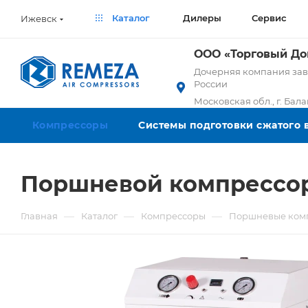
Каталог
Дилеры
Сервис
Ижевск
ООО «Торговый Д
Дочерняя компания заво
России
Московская обл., г. Бал
Компрессоры
Системы подготовки сжатого 
Поршневой компрессор
—
—
—
Главная
Каталог
Компрессоры
Поршневые ком