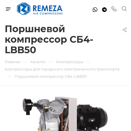
Поршневой
компрессор СБ4-
LBB50
—
—
—
Главная
Каталог
Компрессоры
Компрессоры для городского электрического транспорта
—
Поршневой компрессор СБ4-LBB50