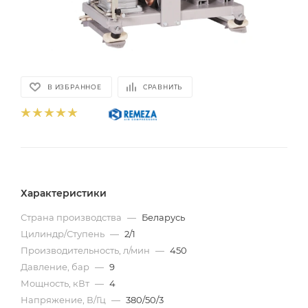
В ИЗБРАННОЕ
СРАВНИТЬ
Характеристики
Страна производства
—
Беларусь
Цилиндр/Ступень
—
2/1
Производительность, л/мин
—
450
Давление, бар
—
9
Мощность, кВт
—
4
Напряжение, В/Гц
—
380/50/3